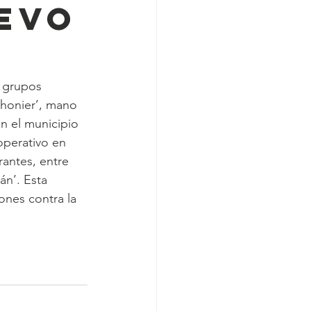
uevo
 grupos 
Jhonier’, mano 
n el municipio 
operativo en 
antes, entre 
án’. Esta 
ones contra la 