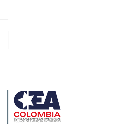
ERTES
OLENTAS
BIERON 17 % Y
ICIDIO 3,4
ENTE A ENERO
 2021 (El
empo)