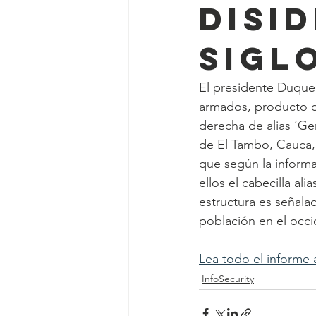
DISI
Sigl
El presidente Duque 
armados, producto de 
derecha de alias ‘Gen
de El Tambo, Cauca,  
que según la informa
ellos el cabecilla ali
estructura es señala
población en el occ
Lea todo el informe 
InfoSecurity