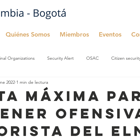
Quiénes Somos
Miembros
Eventos
Co
inal Organizations
Security Alert
OSAC
Citizen securit
ene 2022
1 min de lectura
urity
OSAC
Comité de Seguridad
TA MÁXIMA PA
ENER OFENSIV
ORISTA DEL EL