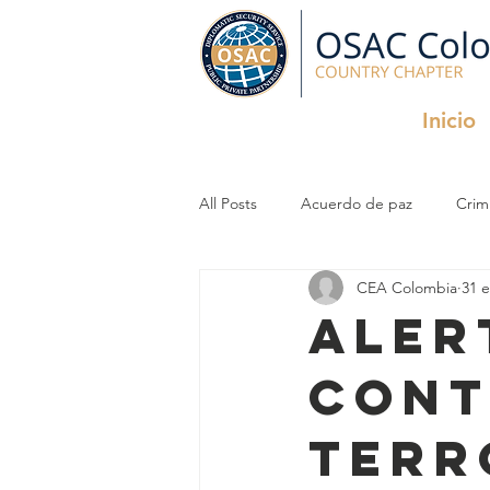
Inicio
All Posts
Acuerdo de paz
Crim
CEA Colombia
31 
Criminal Organizations
InfoSec
ALER
CONT
TERR