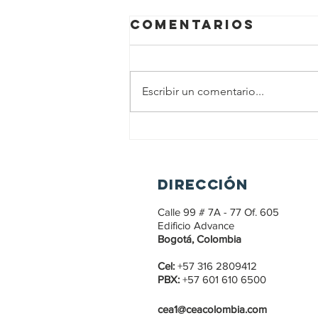
Comentarios
Escribir un comentario...
Hemos cuidado
a Bogotá de
amenaza del
DIRECCIÓN
ELN: Aníbal
Fernández (El
Calle 99 # 7A - 77 Of. 605
Nuevo Siglo)
Edificio Advance
Bogotá, Colombia
Cel:
+57 316 2809412
PBX:
+57 601 610 6500
cea1@ceacolombia.com