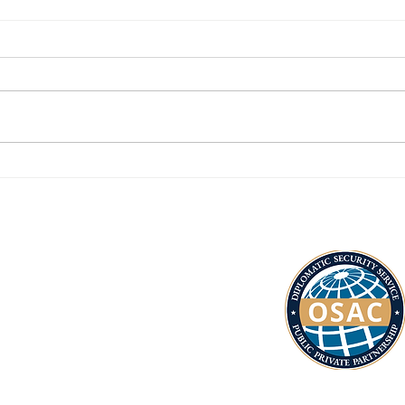
MU
Alerta por
VI
desplazamiento
SU
forzado (El
SU
Nuevo Siglo)
FR
DE
Ti