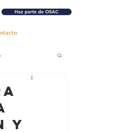
Haz parte de OSAC
ntacto
y
RA
A
N Y