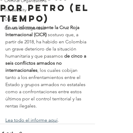
Criminal Organizations
por Petro (El
InfoSecurity
Tiempo)
OSAC
En un informe reciente la Cruz Roja 
Comité de Seguridad
Internacional (CICR) 
sostuvo que, a 
partir de 2018, ha habido en Colombia 
un grave deterioro de la situación 
humanitaria y que pasamos 
de cinco a 
seis conflictos armados no 
internacionales
, los cuales cobijan 
tanto a los enfrentamientos entre el 
Estado y grupos armados no estatales 
como a confrontaciones entre estos 
últimos por el control territorial y las 
rentas ilegales.
Lea todo el informe aquí
.