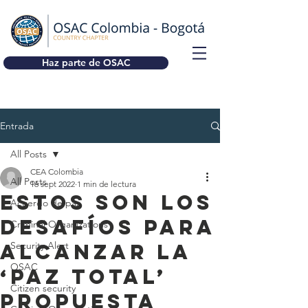
Haz parte de OSAC
Entrada
All Posts
CEA Colombia
All Posts
16 sept 2022
1 min de lectura
Estos son los
Acuerdo de paz
desafíos para
Criminal Organizations
alcanzar la
Security Alert
OSAC
‘paz total’
Citizen security
propuesta