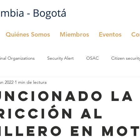
Quiénes Somos
Miembros
Eventos
Co
inal Organizations
Security Alert
OSAC
Citizen securit
un 2022
1 min de lectura
urity
OSAC
Comité de Seguridad
uncionado la
ricción al
illero en mo