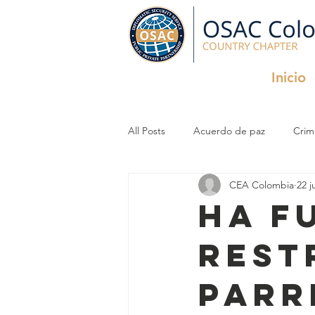
Inicio
All Posts
Acuerdo de paz
Crim
CEA Colombia
22 j
Criminal Organizations
InfoSec
Ha f
rest
parr