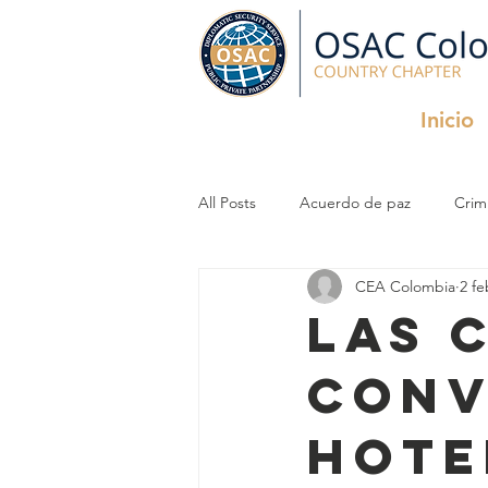
Inicio
All Posts
Acuerdo de paz
Crim
CEA Colombia
2 fe
Criminal Organizations
InfoSec
Las 
conv
hote