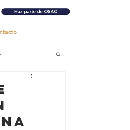
Haz parte de OSAC
ntacto
y
e
n
una