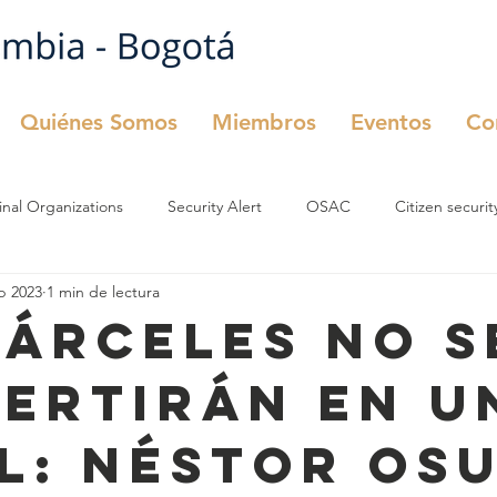
Quiénes Somos
Miembros
Eventos
Co
inal Organizations
Security Alert
OSAC
Citizen securit
b 2023
1 min de lectura
urity
OSAC
Comité de Seguridad
cárceles no s
ertirán en u
l: Néstor Os