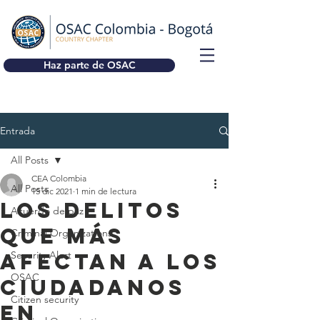
Haz parte de OSAC
Entrada
All Posts
CEA Colombia
All Posts
15 dic 2021
1 min de lectura
LOS DELITOS
Acuerdo de paz
QUE MÁS
Criminal Organizations
AFECTAN A LOS
Security Alert
OSAC
CIUDADANOS
Citizen security
EN