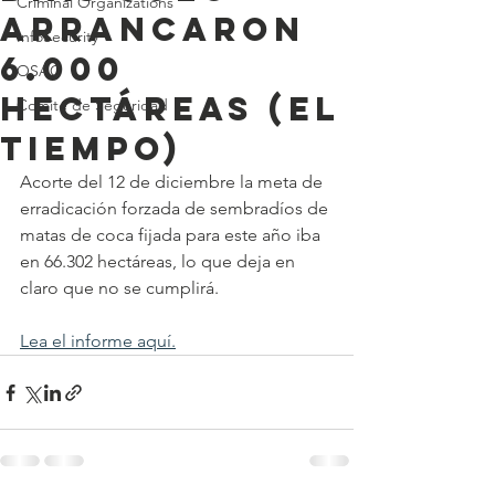
Criminal Organizations
arrancaron
InfoSecurity
6.000
OSAC
hectáreas (El
Comité de Seguridad
Tiempo)
Acorte del 12 de diciembre la meta de 
erradicación forzada de sembradíos de 
matas de coca fijada para este año iba 
en 66.302 hectáreas, lo que deja en 
claro que no se cumplirá.
Lea el informe aquí.