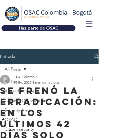
Haz parte de OSAC
Entrada
All Posts
CEA Colombia
All Posts
19 dic 2022
1 min de lectura
Se frenó la
Acuerdo de paz
erradicación:
Criminal Organizations
en los
Security Alert
OSAC
últimos 42
Citizen security
días solo