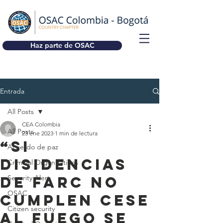
Haz parte de OSAC
Entrada
All Posts
CEA Colombia
All Posts
23 ene 2023
1 min de lectura
“Si
Acuerdo de paz
disidencias
Criminal Organizations
de Farc no
Security Alert
OSAC
cumplen cese
Citizen security
al fuego se