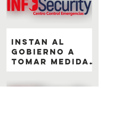
A. Latina.
Instan al
gobierno a
tomar medidas
ante ola de
inseguridad en
once
departamento
s. (Agencia PI)
Siria y