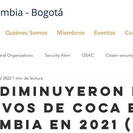
Quiénes Somos
Miembros
Eventos
Co
inal Organizations
Security Alert
OSAC
Citizen securit
ul 2022
1 min de lectura
urity
OSAC
Comité de Seguridad
 diminuyeron
ivos de coca 
mbia en 2021 