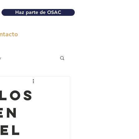
Haz parte de OSAC
ntacto
y
 los
en
(El