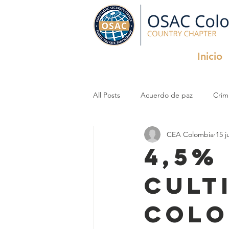
Inicio
All Posts
Acuerdo de paz
Crim
CEA Colombia
15 j
Criminal Organizations
InfoSec
4,5%
cult
Colo