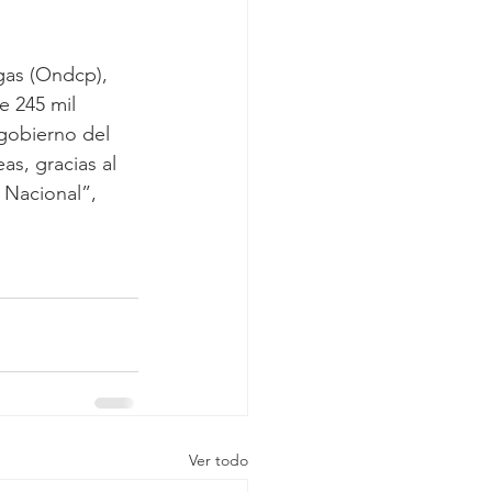
gas (Ondcp), 
e 245 mil 
gobierno del 
s, gracias al 
 Nacional”, 
Ver todo