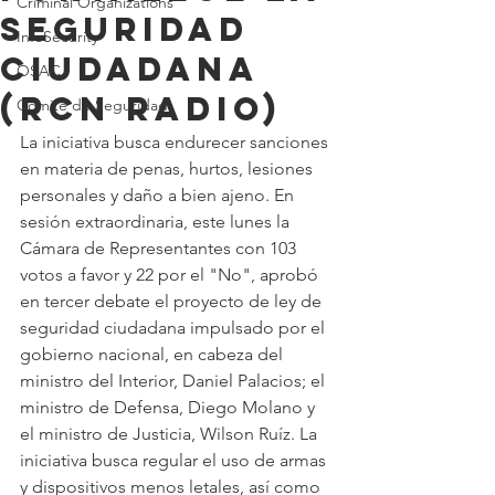
Criminal Organizations
SEGURIDAD
InfoSecurity
CIUDADANA
OSAC
(RCN Radio)
Comité de Seguridad
La iniciativa busca endurecer sanciones 
en materia de penas, hurtos, lesiones 
personales y daño a bien ajeno. En 
sesión extraordinaria, este lunes la 
Cámara de Representantes con 103 
votos a favor y 22 por el "No", aprobó 
en tercer debate el proyecto de ley de 
seguridad ciudadana impulsado por el 
gobierno nacional, en cabeza del 
ministro del Interior, Daniel Palacios; el 
ministro de Defensa, Diego Molano y 
el ministro de Justicia, Wilson Ruíz. La 
iniciativa busca regular el uso de armas 
y dispositivos menos letales, así como 