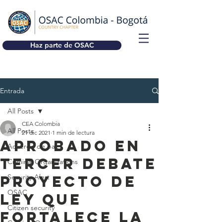
Haz parte de OSAC
Entrada
All Posts
CEA Colombia
All Posts
21 dic 2021
1 min de lectura
APROBADO EN
Acuerdo de paz
TERCER DEBATE
Criminal Organizations
PROYECTO DE
Security Alert
OSAC
LEY QUE
Citizen security
FORTALECE LA